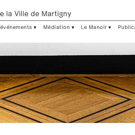
e la Ville de Martigny
 événements ▾
Médiation ▾
Le Manoir ▾
Public