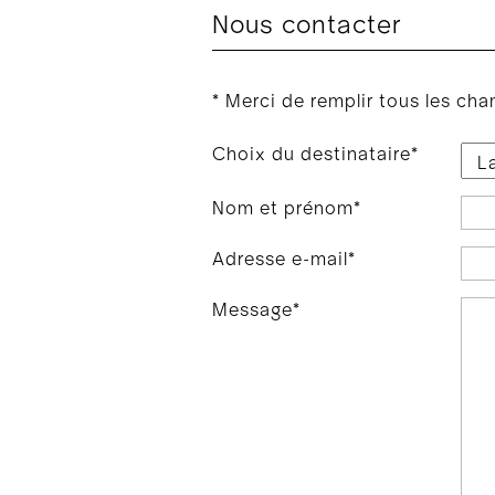
Nous contacter
* Merci de remplir tous les ch
Champ
Choix du destinataire
*
obligatoire
Champ
Nom et prénom
*
obligatoire
Champ
Adresse e-mail
*
obligatoire
Champ
Message
*
obligatoire