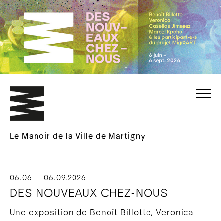
En cours au Manoir
La culture vient à vous
À propos
Infos pratiques
En cours au GPS
Visites et ateliers
Équipe
Presse
Hors les murs
Écoles et institutions
Devenir membre
Agenda
Soutiens
Archives
Le Manoir de la Ville de Martigny
06.06 — 06.09.2026
DES NOUVEAUX CHEZ-NOUS
Une exposition de Benoît Billotte, Veronica