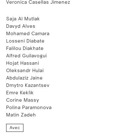
Veronica Casellas Jimenez
Saja Al Mutlak
Davyd Alves
Mohamed Camara
Losseni Diabate
Falilou Diakhate
Alfred Guilavogui
Hojat Hassani
Oleksandr Hulai
Abdulaziz Jaine
Dmytro Kazantsev
Emre Keklìk
Corine Massy
Polina Paramonova
Matin Zadeh
Avec