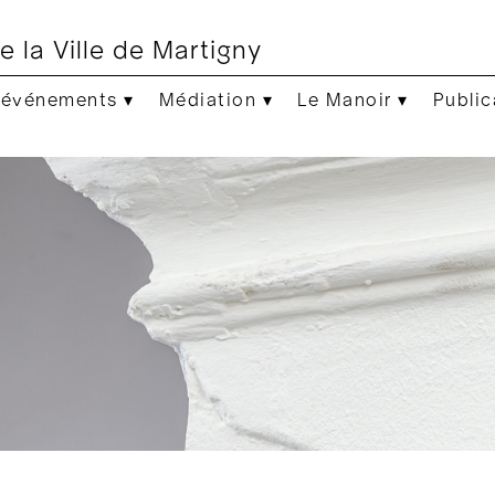
e la Ville de Martigny
 événements ▾
Médiation ▾
Le Manoir ▾
Public