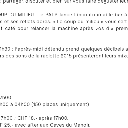
, partager, discuter et bien sûr vous faire déguster leu
 DU MILIEU : le PALP lance l’incontournable bar à
et ses reflets dorés. « Le coup du milieu » vous sert 
 café pour relancer la machine après vos dix premi
h30 : l’après-midi détendu prend quelques décibels au
s des sons de la raclette 2015 présenteront leurs mixe
 02h00
4h00 à 04h00 (150 places uniquement)
 17h00 ; CHF 18.- après 17h00.
F 25.- avec after aux Caves du Manoir.