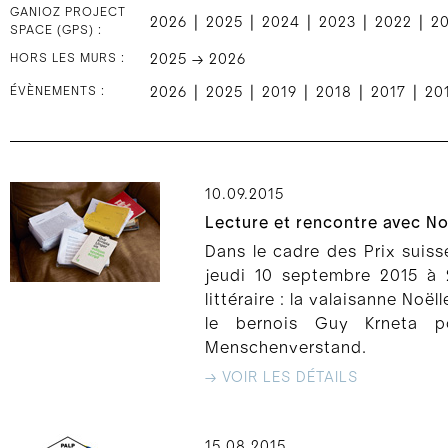
GANIOZ PROJECT
|
|
|
|
|
2026
2025
2024
2023
2022
2
SPACE (GPS) :
HORS LES MURS :
2025 → 2026
|
|
|
|
|
ÉVÈNEMENTS :
2026
2025
2019
2018
2017
20
10.09.2015
Lecture et rencontre avec N
Dans le cadre des Prix suisse
jeudi 10 septembre 2015 à 
littéraire : la valaisanne No
le bernois Guy Krneta 
Menschenverstand.
→ VOIR LES DÉTAILS
15.08.2015