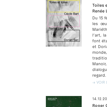
Toiles 
Renée L
Du 15 f
les œu
Mariét
l’art, 
font ét
et Dori
monde,
traditi
Manoir
dialog
regard.
→ VOIR 
14.12.2
Roger C