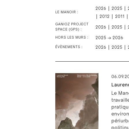
|
|
2026
2025
LE MANOIR :
|
|
|
2012
2011
GANIOZ PROJECT
|
|
2026
2025
SPACE (GPS) :
HORS LES MURS :
2025 → 2026
|
|
ÉVÈNEMENTS :
2026
2025
06.09.2
Lauren
Le Mano
travail
pratiqu
environ
périurb
politiq