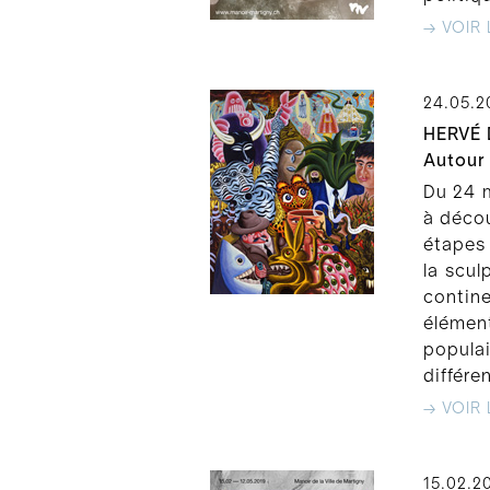
→ VOIR 
24.05.2
HERVÉ 
Autour
Du 24 m
à décou
étapes 
la scul
contin
élémen
popula
différe
→ VOIR 
15.02.2