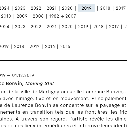
|
|
|
|
|
|
|
2024
2023
2022
2021
2020
2019
2018
2017
|
|
|
2010
2009
2008
1982 → 2007
|
|
|
|
|
|
|
|
2024
2023
2022
2021
2020
2019
2018
2017
2
|
|
|
|
2019
2018
2017
2016
2015
019 — 01.12.2019
ce Bonvin,
Moving Still
ir de la Ville de Martigny accueille Laurence Bonvin, a
le avec l’image, fixe et en mouvement. Principalemen
e de Laurence Bonvin se concentre sur le paysage et l
nements en transition tels que les frontières, les fr
aines. À travers son regard, l’artiste révèle les dim
ues de ces lieux intermédiaires et interroge leurs ident