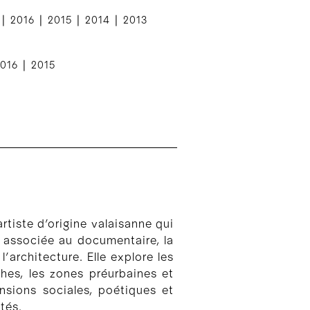
|
|
|
|
2016
2015
2014
2013
|
016
2015
rtiste d’origine valaisanne qui
t associée au documentaire, la
’architecture. Elle explore les
iches, les zones préurbaines et
ensions sociales, poétiques et
ités.