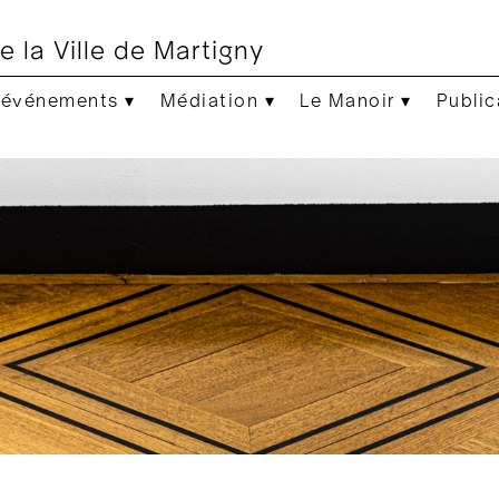
e la Ville de Martigny
 événements ▾
Médiation ▾
Le Manoir ▾
Public