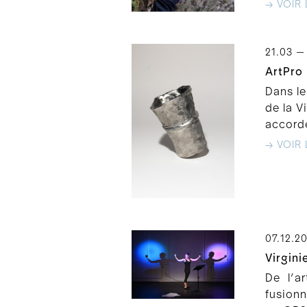
→ VOIR 
21.03 —
ArtPro 
Dans le
de la V
accordé
→ VOIR 
07.12.2
Virgini
De l’a
fusionn