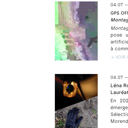
04.07 —
GPS OFF
Montag
Montag
pose u
artific
à comme
→ VOIR 
04.07 —
Léna R
Lauréa
En 202
émerge
Sélect
Morend 