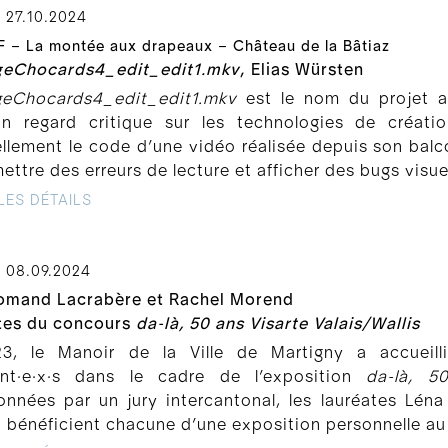
 27.10.2024
 – La montée aux drapeaux – Château de la Bâtiaz
eChocards4_edit_edit1.mkv
, Elias Würsten
eChocards4_edit_edit1.mkv
est le nom du projet ar
n regard critique sur les technologies de créati
iellement le code d’une vidéo réalisée depuis son balcon
ttre des erreurs de lecture et afficher des bugs visue
LES DÉTAILS
 08.09.2024
omand Lacrabère et Rachel Morend
tes du concours
da-là, 50 ans Visarte Valais/Wallis
3, le Manoir de la Ville de Martigny a accueill
nt∙e∙x∙s dans le cadre de l’exposition
da-là, 5
ionnées par un jury intercantonal, les lauréates Lé
bénéficient chacune d’une exposition personnelle au