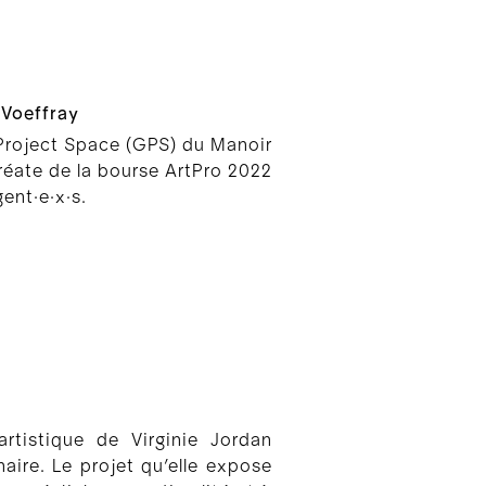
l Voeffray
 Project Space (GPS) du Manoir
auréate de la bourse ArtPro 2022
ent∙e∙x∙s.
artistique de Virginie Jordan
naire. Le projet qu’elle expose