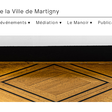
e la Ville de Martigny
 événements ▾
Médiation ▾
Le Manoir ▾
Public