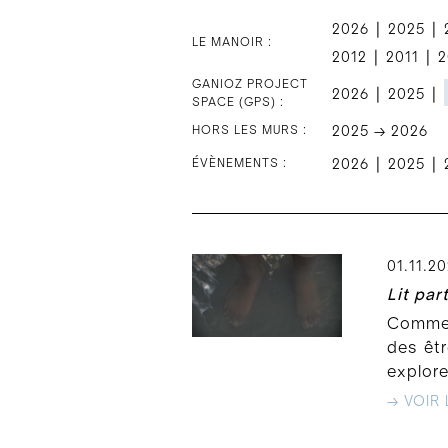
|
|
2026
2025
LE MANOIR :
|
|
2012
2011
2
GANIOZ PROJECT
|
|
2026
2025
SPACE (GPS) :
HORS LES MURS :
2025 → 2026
|
|
ÉVÈNEMENTS :
2026
2025
01.11.2
Lit par
Comment
des êtr
explore
→ VOIR 