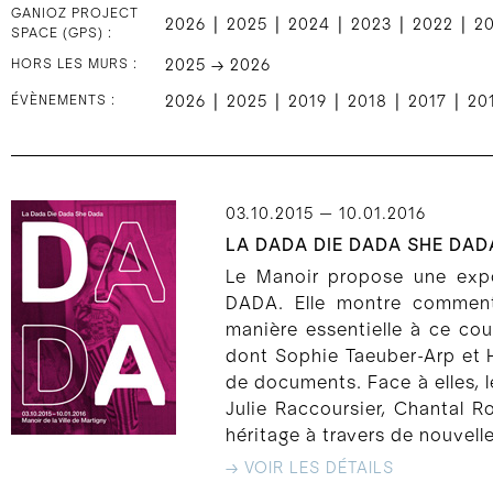
GANIOZ PROJECT
|
|
|
|
|
2026
2025
2024
2023
2022
2
SPACE (GPS) :
HORS LES MURS :
2025 → 2026
|
|
|
|
|
ÉVÈNEMENTS :
2026
2025
2019
2018
2017
20
03.10.2015 — 10.01.2016
LA DADA DIE DADA SHE DAD
Le Manoir propose une exp
DADA. Elle montre comment 
manière essentielle à ce cou
dont Sophie Taeuber-Arp et 
de documents. Face à elles, l
Julie Raccoursier, Chantal 
héritage à travers de nouvell
→ VOIR LES DÉTAILS